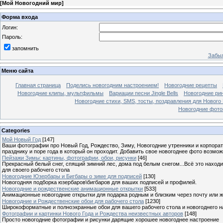
[
Мой Новогодний мир
]
Форма входа
Логин:
Пароль:
запомнить
Забыл
Меню сайта
Главная страница
Поделись новогодним настроением!
Новогодние рецепты
Новогодние клипы, мультфильмы
Вариации песни Jingle Bells
Новогодние ри
Новогодние стихи, SMS, тосты, поздравления для Нового
Новогодние фотог
Categories
Мой Новый Год
[147]
Ваши фотографии про Новый Год, Рождество, Зиму, Новогодние утренники и корпорат
празднику и поре года в который он проходит. Добавить свое новогоднее фото возмож
Пейзажи Зимы: картины, фотографии, обои, рисунки
[46]
Прекрасный белый снег, спящий зимний лес, дома под белым снегом...Всё это находи
для своего рабочего стола
Новогодние Юзербары и Бигбары о зиме для подписей
[130]
Новогодняя подборка юзербаров\бигбаров для ваших подписей и профилей.
Новогодние и рождественские анимационные открытки
[533]
Анимационные новогодние открытки для подарка родным и близким через почту или же
Новогодние и Рождественские обои для рабочего стола
[1230]
Широкоформатные и полноэкранные обои для вашего рабочего стола и новогоднего н
Фотографии и картинки Нового Года и Рождества неизвестных авторов
[148]
Просто новогодние фотографии и рисунки дарящие хорошее новогоднее настроение