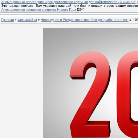
Анимационные новогодние и рождественские картинки для сайтов\блогов (Анимация)
Этот раздел поможет Вам украсить ваш сайт или блог, и подарить всем вашим посет
Анимационные звериные символы Нового Года
[294]
Главная
»
Фотоальбом
»
Новогодние и Рождественские обои для рабочего стола
» 1.0