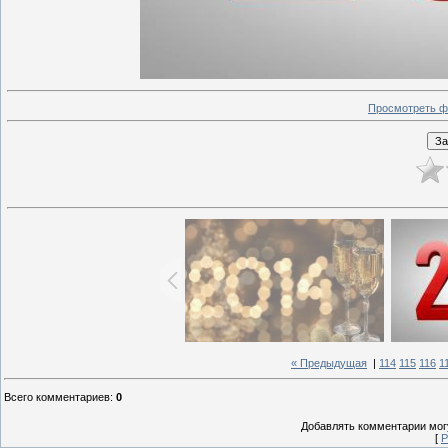
Просмотреть ф
« Предыдущая
|
114
115
116
1
Всего комментариев
:
0
Добавлять комментарии могу
[
Р