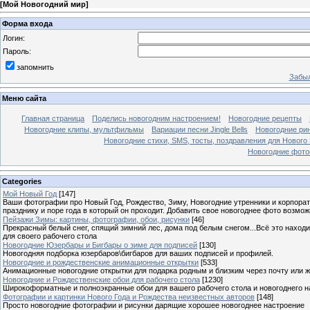
[
Мой Новогодний мир
]
Форма входа
Логин:
Пароль:
запомнить
Забыл
Меню сайта
Главная страница
Поделись новогодним настроением!
Новогодние рецепты
Новогодние клипы, мультфильмы
Вариации песни Jingle Bells
Новогодние ри
Новогодние стихи, SMS, тосты, поздравления для Нового
Новогодние фотог
Categories
Мой Новый Год
[147]
Ваши фотографии про Новый Год, Рождество, Зиму, Новогодние утренники и корпорат
празднику и поре года в который он проходит. Добавить свое новогоднее фото возмож
Пейзажи Зимы: картины, фотографии, обои, рисунки
[46]
Прекрасный белый снег, спящий зимний лес, дома под белым снегом...Всё это находи
для своего рабочего стола
Новогодние Юзербары и Бигбары о зиме для подписей
[130]
Новогодняя подборка юзербаров\бигбаров для ваших подписей и профилей.
Новогодние и рождественские анимационные открытки
[533]
Анимационные новогодние открытки для подарка родным и близким через почту или же
Новогодние и Рождественские обои для рабочего стола
[1230]
Широкоформатные и полноэкранные обои для вашего рабочего стола и новогоднего н
Фотографии и картинки Нового Года и Рождества неизвестных авторов
[148]
Просто новогодние фотографии и рисунки дарящие хорошее новогоднее настроение