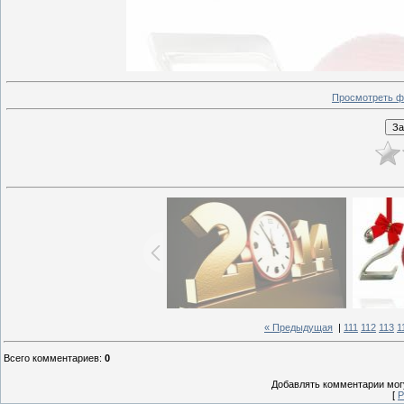
Просмотреть ф
« Предыдущая
|
111
112
113
1
Всего комментариев
:
0
Добавлять комментарии могу
[
Р