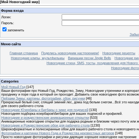
[
Мой Новогодний мир
]
Форма входа
Логин:
Пароль:
запомнить
Забыл
Меню сайта
Главная страница
Поделись новогодним настроением!
Новогодние рецепты
Новогодние клипы, мультфильмы
Вариации песни Jingle Bells
Новогодние ри
Новогодние стихи, SMS, тосты, поздравления для Нового
Новогодние фотог
Categories
Мой Новый Год
[147]
Ваши фотографии про Новый Год, Рождество, Зиму, Новогодние утренники и корпорат
празднику и поре года в который он проходит. Добавить свое новогоднее фото возмож
Пейзажи Зимы: картины, фотографии, обои, рисунки
[46]
Прекрасный белый снег, спящий зимний лес, дома под белым снегом...Всё это находи
для своего рабочего стола
Новогодние Юзербары и Бигбары о зиме для подписей
[130]
Новогодняя подборка юзербаров\бигбаров для ваших подписей и профилей.
Новогодние и рождественские анимационные открытки
[533]
Анимационные новогодние открытки для подарка родным и близким через почту или же
Новогодние и Рождественские обои для рабочего стола
[1230]
Широкоформатные и полноэкранные обои для вашего рабочего стола и новогоднего н
Фотографии и картинки Нового Года и Рождества неизвестных авторов
[148]
Просто новогодние фотографии и рисунки дарящие хорошее новогоднее настроение