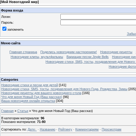
[
Мой Новогодний мир
]
Форма входа
Логин:
Пароль:
запомнить
Забыл
Меню сайта
Главная страница
Поделись новогодним настроением!
Новогодние рецепты
Новогодние клипы, мультфильмы
Вариации песни Jingle Bells
Новогодние ри
Новогодние стихи, SMS, тосты, поздравления для Нового
Новогодние фотог
Categories
Новогодние стихи и песни для детей
[141]
Новогодние стихи, SMS, тосты, поздравления для Нового Года, Рождества, Зимы
[205]
Новогодние рецепты для вашего новогоднего стола
[166]
Что для меня Новый Год (Ваш рассказ)
[96]
Ваша новогодняя онлайн открытка
[304]
Главная
»
Статьи
» Что для меня Новый Год (Ваш рассказ)
В категории материалов
:
96
Показано материалов
:
71-80
Сортировать по
:
Дате
·
Названию
·
Рейтингу
·
Комментариям
·
Просмотрам