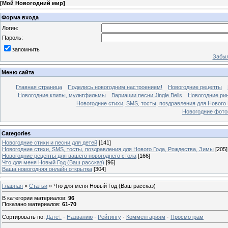
[
Мой Новогодний мир
]
Форма входа
Логин:
Пароль:
запомнить
Забыл
Меню сайта
Главная страница
Поделись новогодним настроением!
Новогодние рецепты
Новогодние клипы, мультфильмы
Вариации песни Jingle Bells
Новогодние ри
Новогодние стихи, SMS, тосты, поздравления для Нового
Новогодние фотог
Categories
Новогодние стихи и песни для детей
[141]
Новогодние стихи, SMS, тосты, поздравления для Нового Года, Рождества, Зимы
[205]
Новогодние рецепты для вашего новогоднего стола
[166]
Что для меня Новый Год (Ваш рассказ)
[96]
Ваша новогодняя онлайн открытка
[304]
Главная
»
Статьи
» Что для меня Новый Год (Ваш рассказ)
В категории материалов
:
96
Показано материалов
:
61-70
Сортировать по
:
Дате
·
Названию
·
Рейтингу
·
Комментариям
·
Просмотрам