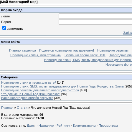
[
Мой Новогодний мир
]
Форма входа
Логин:
Пароль:
запомнить
Забыл
Меню сайта
Главная страница
Поделись новогодним настроением!
Новогодние рецепты
Новогодние клипы, мультфильмы
Вариации песни Jingle Bells
Новогодние ри
Новогодние стихи, SMS, тосты, поздравления для Нового
Новогодние фотог
Categories
Новогодние стихи и песни для детей
[141]
Новогодние стихи, SMS, тосты, поздравления для Нового Года, Рождества, Зимы
[205]
Новогодние рецепты для вашего новогоднего стола
[166]
Что для меня Новый Год (Ваш рассказ)
[96]
Ваша новогодняя онлайн открытка
[304]
Главная
»
Статьи
» Что для меня Новый Год (Ваш рассказ)
В категории материалов
:
96
Показано материалов
:
11-20
Сортировать по
:
Дате
·
Названию
·
Рейтингу
·
Комментариям
·
Просмотрам