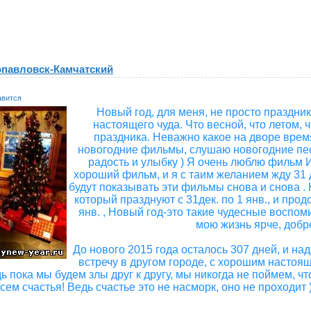
опавловск-Камчатский
авится
Новый год, для меня, не просто праздни
настоящего чуда. Что весной, что летом, 
праздника. Неважно какое на дворе время
новогодние фильмы, слушаю новогодние песн
радость и улыбку ) Я очень люблю фильм 
хороший фильм, и я с таим желанием жду 31 
будут показывать эти фильмы снова и снова . 
который празднуют с 31дек. по 1 янв., и про
янв. , Новый год-это такие чудесные воспоми
мою жизнь ярче, добр
До нового 2015 года осталось 307 дней, и над
встречу в другом городе, с хорошим настоя
дь пока мы будем злы друг к другу, мы никогда не поймем, ч
сем счастья! Ведь счастье это не насморк, оно не проходит )