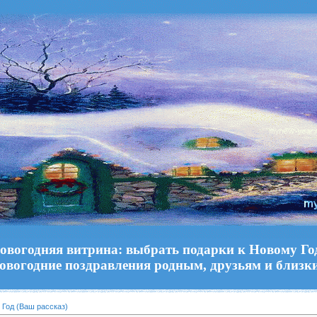
овогодняя витрина: выбрать подарки к Новому Го
овогодние поздравления родным, друзьям и близк
 Год (Ваш рассказ)