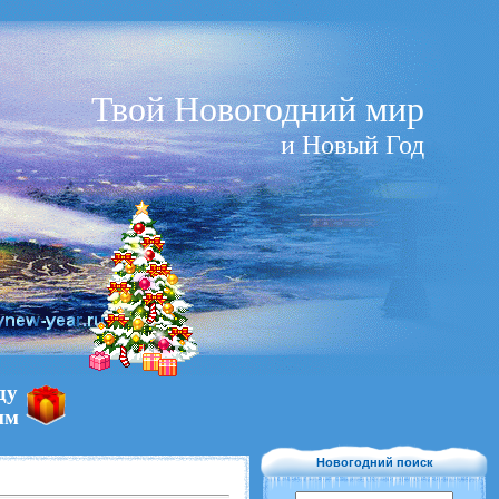
Твой Новогодний мир
и Новый Год
ду
им
Новогодний поиск