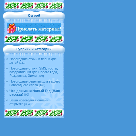
Сугроб
Рубрики и категории
Новогодние стихи и песни для
детей
[141]
Новогодние стихи, SMS, тосты,
поздравления для Нового Года,
Рождества, Зимы
[205]
Новогодние рецепты для вашего
новогоднего стола
[166]
Что для меня Новый Год (Ваш
рассказ)
[96]
Ваша новогодняя онлайн
открытка
[304]