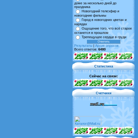
доме за несколько дней до
праздника
Новогодний телеэфир и
новогодние фильмы
Город в новогодних цветах и
нарядах
Ощущение того, что всё старое
останется в прошлом
Трепещущее сердце в груди
Результаты
|
Архив опросов
Всего ответов:
6480
Статистика
Сейчас на связи:
Счетчики