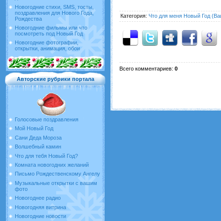
Новогодние стихи, SMS, тосты,
поздравления для Нового Года,
Категория
:
Что для меня Новый Год (Ва
Рождества
Новогодние фильмы или что
посмотреть под Новый Год
Новогодние фотографии,
открытки, анимация, обои
Всего комментариев
:
0
Авторские рубрики портала
Голосовые поздравления
Мой Новый Год
Сани Деда Мороза
Волшебный камин
Что для тебя Новый Год?
Комната новогодних желаний
Письмо Рождественскому Ангелу
Музыкальные открытки с вашим
фото
Новогоднее радио
Новогодняя витрина
Новогодние новости