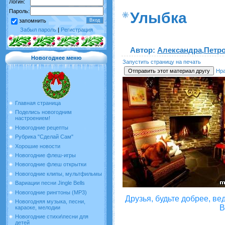
Логин:
Пароль:
Улыбка
запомнить
Забыл пароль
|
Регистрация
Автор
:
Александра,Петр
Новогоднее меню
Запустить страницу на печать
Нр
Главная страница
Поделись новогодним
настроением!
Новогодние рецепты
Рубрика "Сделай Сам"
Хорошие новости
Новогодние флеш-игры
Новогодние флеш открытки
Новогодние клипы, мультфильмы
Вариации песни Jingle Bells
Новогодние рингтоны (MP3)
Друзья, будьте добрее, ве
Новогодняя музыка, песни,
В
караоке, мелодии
Новогодние стихи\песни для
детей