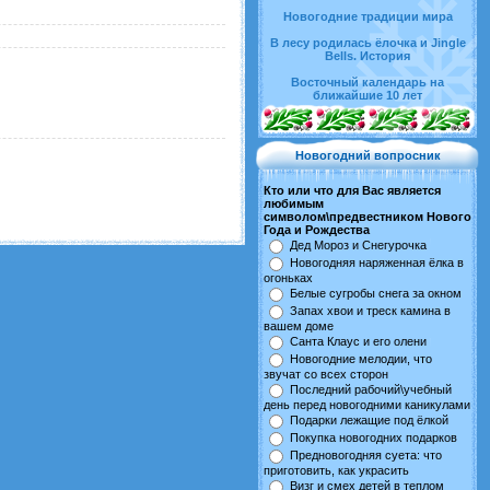
Новогодние традиции мира
В лесу родилась ёлочка и Jingle
Bells. История
Восточный календарь на
ближайшие 10 лет
Новогодний вопросник
Кто или что для Вас является
любимым
символом\предвестником Нового
Года и Рождества
Дед Мороз и Снегурочка
Новогодняя наряженная ёлка в
огоньках
Белые сугробы снега за окном
Запах хвои и треск камина в
вашем доме
Санта Клаус и его олени
Новогодние мелодии, что
звучат со всех сторон
Последний рабочий\учебный
день перед новогодними каникулами
Подарки лежащие под ёлкой
Покупка новогодних подарков
Предновогодняя суета: что
приготовить, как украсить
Визг и смех детей в теплом