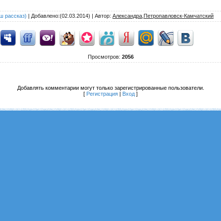
ш рассказ)
|
Добавлено
:(02.03.2014) |
Автор
:
Александра,Петропавловск-Камчатский
Просмотров
:
2056
Добавлять комментарии могут только зарегистрированные пользователи.
[
Регистрация
|
Вход
]