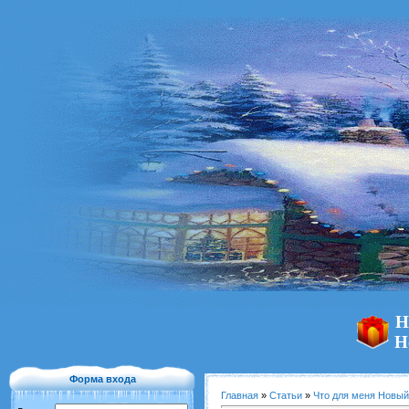
Н
Н
Форма входа
Главная
»
Статьи
»
Что для меня Новый