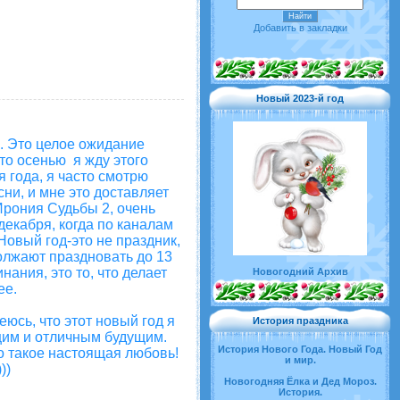
Добавить в закладки
Новый 2023-й год
к. Это целое ожидание
что осенью я жду этого
 года, я часто смотрю
и, и мне это доставляет
Ирония Судьбы 2, очень
декабря, когда по каналам
Новый год-это не праздник,
должают праздновать до 13
нания, это то, что делает
Новогодний Архив
ее.
еюсь, что этот новый год я
История праздника
щим и отличным будущим.
История Нового Года. Новый Год
то такое настоящая любовь!
и мир.
))
Новогодняя Ёлка и Дед Мороз.
История.