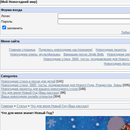
[
Мой Новогодний мир
]
Форма входа
Логин:
Пароль:
запомнить
Забыл
Меню сайта
Главная страница
Поделись новогодним настроением!
Новогодние рецепты
Новогодние клипы, мультфильмы
Вариации песни Jingle Bells
Новогодние ри
Новогодние стихи, SMS, тосты, поздравления для Нового
Новогодние фотог
Categories
Новогодние стихи и песни для детей
[141]
Новогодние стихи, SMS, тосты, поздравления для Нового Года, Рождества, Зимы
[205]
Новогодние рецепты для вашего новогоднего стола
[166]
Что для меня Новый Год (Ваш рассказ)
[96]
Ваша новогодняя онлайн открытка
[304]
Главная
»
Статьи
»
Что для меня Новый Год (Ваш рассказ)
Что для меня значит Новый Год?