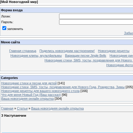
[
Мой Новогодний мир
]
Форма входа
Логин:
Пароль:
запомнить
Забыл
Меню сайта
Главная страница
Поделись новогодним настроением!
Новогодние рецепты
Новогодние клипы, мультфильмы
Вариации песни Jingle Bells
Новогодние ри
Новогодние стихи, SMS, тосты, поздравления для Нового
Новогодние фотог
Categories
Новогодние стихи и песни для детей
[141]
Новогодние стихи, SMS, тосты, поздравления для Нового Года, Рождества, Зимы
[205]
Новогодние рецепты для вашего новогоднего стола
[166]
Что для меня Новый Год (Ваш рассказ)
[96]
Ваша новогодняя онлайн открытка
[304]
Главная
»
Статьи
»
Ваша новогодняя онлайн открытка
З Наступаючим