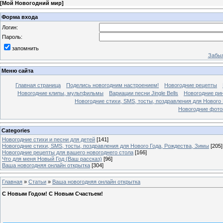
[
Мой Новогодний мир
]
Форма входа
Логин:
Пароль:
запомнить
Забыл
Меню сайта
Главная страница
Поделись новогодним настроением!
Новогодние рецепты
Новогодние клипы, мультфильмы
Вариации песни Jingle Bells
Новогодние ри
Новогодние стихи, SMS, тосты, поздравления для Нового
Новогодние фотог
Categories
Новогодние стихи и песни для детей
[141]
Новогодние стихи, SMS, тосты, поздравления для Нового Года, Рождества, Зимы
[205]
Новогодние рецепты для вашего новогоднего стола
[166]
Что для меня Новый Год (Ваш рассказ)
[96]
Ваша новогодняя онлайн открытка
[304]
Главная
»
Статьи
»
Ваша новогодняя онлайн открытка
С Новым Годом! С Новым Счастьем!