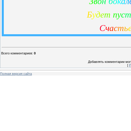
З
в
о
н
б
о
к
а
л
Б
у
д
е
т
п
у
с
С
ч
а
с
т
ь
Всего комментариев
:
0
Добавлять комментарии могу
[
Р
Полная версия сайта