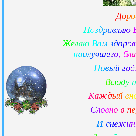
Д
о
р
о
П
о
з
д
р
а
в
л
я
ю
Ж
е
л
а
ю
В
а
м
з
д
о
р
о
в
н
а
и
л
у
ч
ш
е
г
о
,
б
л
а
Н
о
в
ы
й
г
о
д
В
с
ю
д
у
К
а
ж
д
ы
й
в
н
С
л
о
в
н
о
в
п
е
И
с
н
е
ж
и
н