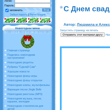
Логин:
Пароль:
С Днем свад
запомнить
Забыл пароль
|
Регистрация
Автор
:
Людмила и Алекс
Новогоднее меню
Запустить страницу на печать
Нр
Главная страница
Поделись новогодним
настроением!
Новогодние рецепты
Рубрика "Сделай Сам"
Хорошие новости
Новогодние флеш-игры
Новогодние флеш открытки
Новогодние клипы, мультфильмы
Вариации песни Jingle Bells
Новогодние рингтоны (MP3)
Новогодняя музыка, песни,
караоке, мелодии
Новогодние стихи\песни для
детей