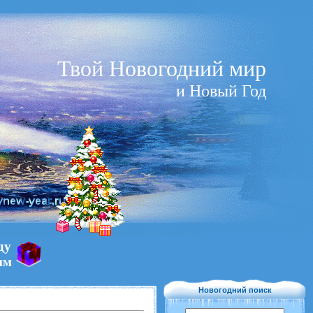
Твой Новогодний мир
и Новый Год
ду
им
Новогодний поиск