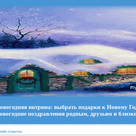
овогодняя витрина: выбрать подарки к Новому Го
овогодние поздравления родным, друзьям и близк
лайн открытка