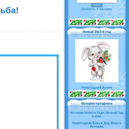
ьба!
Добавить в закладки
Новый 2023-й год
Новогодний Архив
История праздника
История Нового Года. Новый Год
и мир.
Новогодняя Ёлка и Дед Мороз.
История.