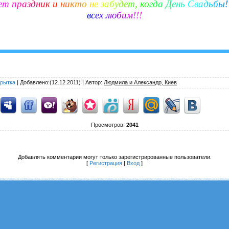
е
т
п
р
а
з
д
н
и
к
и
н
и
к
т
о
н
е
з
а
б
у
д
е
т
,
к
о
г
д
а
Д
е
н
ь
С
в
а
д
ь
б
ы
!
в
с
е
х
л
ю
б
и
м
!
!
!
крытка
|
Добавлено
:(12.12.2011) |
Автор
:
Людмила и Александр, Киев
Просмотров
:
2041
Добавлять комментарии могут только зарегистрированные пользователи.
[
Регистрация
|
Вход
]