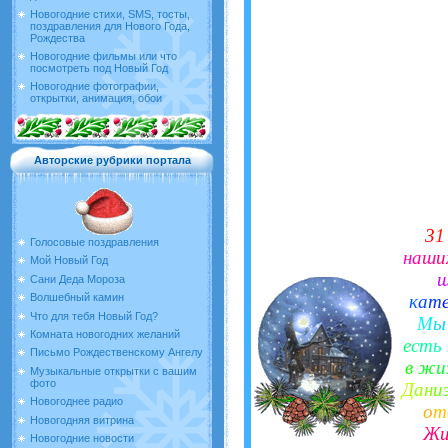
Новогодние стихи, SMS, тосты,
поздравления для Нового Года,
Рождества
Новогодние фильмы или что
посмотреть под Новый Год
Новогодние фотографии,
открытки, анимация, обои
Авторские рубрики портала
3
1
Голосовые поздравления
н
а
ш
и
Мой Новый Год
Сани Деда Мороза
к
а
т
Волшебный камин
Что для тебя Новый Год?
М
ы
Комната новогодних желаний
е
с
т
ь
Письмо Рождественскому Ангелу
в
ж
и
Музыкальные открытки с вашим
фото
Д
а
н
и
Новогоднее радио
о
т
Новогодняя витрина
Ж
Новогодние новости