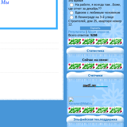
это время
М
ы
На работе, я всегда там...Боже,
где отчет за декабрь??
Вдвоем с любимым человеком
В Ленинграде на 3-й улице
Строителей, дом 25, квартире номер
12.
Результаты
|
Архив опросов
Всего ответов:
9288
Статистика
Сейчас на связи:
Счетчики
Эльфийская тех.поддержка