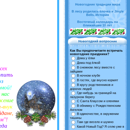
Новогодние традиции мира
В лесу родилась ёлочка и Jingle
Bells. История
Восточный календарь на
ближайшие 10 лет
Новогодний вопросник
Как Вы предпочитаете встречать
новогодние праздники?
Дома у ёлки
Дома под ёлкой
с
е
х
В снежном лесу вместе с
зайцами
о
п
и
т
ь
В ночном клубе
о
з
В гостях, где вкусно кормят
В кругу родственников и
о
м
о
й
!
дорогих людей
н
а
с
Где-нибудь за границей на
лазурном берегу
ж
е
н
и
е
С Санта Клаусом и оленями
а
-
в
н
у
к
В обнимку с Рождественским
Ангелом
й
д
а
н
е
,
В одиночестве, в окружении
тишины
м
"
!
Там где весело и шумно
г
д
а
Какой Новый Год? Я сплю уже в