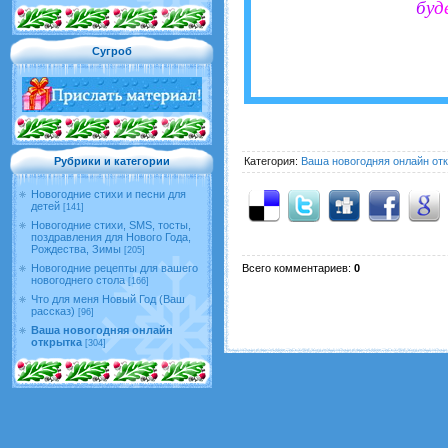
б
у
д
Сугроб
Категория
:
Ваша новогодняя онлайн от
Рубрики и категории
Новогодние стихи и песни для
детей
[141]
Новогодние стихи, SMS, тосты,
поздравления для Нового Года,
Рождества, Зимы
[205]
Всего комментариев
:
0
Новогодние рецепты для вашего
новогоднего стола
[166]
Что для меня Новый Год (Ваш
рассказ)
[96]
Ваша новогодняя онлайн
открытка
[304]