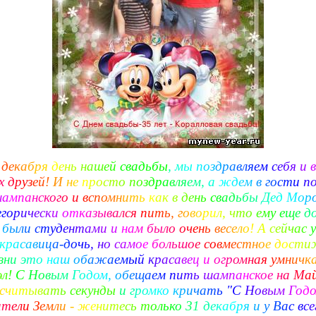
д
е
к
а
б
р
я
д
е
н
ь
н
а
ш
е
й
свадьбы
,
м
ы
п
о
з
д
р
а
в
л
я
е
м
с
е
б
я
и
в
х
д
р
у
з
е
й
!
И
н
е
п
р
о
с
т
о
п
о
з
д
р
а
в
л
я
е
м
,
а
ж
д
е
м
в
г
о
с
т
и
п
ш
а
м
п
а
н
с
к
о
г
о
и
в
с
п
о
м
н
и
т
ь
к
а
к
в
д
е
н
ь
с
в
а
д
ь
б
ы
Д
е
д
М
о
р
е
г
о
р
и
ч
е
с
к
и
о
т
к
а
з
ы
в
а
л
с
я
п
и
т
ь
,
г
о
в
о
р
и
л
,
ч
т
о
е
м
у
е
щ
е
д
б
ы
л
и
с
т
у
д
е
н
т
а
м
и
и
н
а
м
б
ы
л
о
о
ч
е
н
ь
в
е
с
е
л
о
!
А
с
е
й
ч
а
с
у
к
р
а
с
а
в
и
ц
а
-
д
о
ч
ь
,
н
о
с
а
м
о
е
б
о
л
ь
ш
о
е
с
о
в
м
е
с
т
н
о
е
д
о
с
т
и
з
н
и
э
т
о
н
а
ш
о
б
а
ж
а
е
м
ы
й
к
р
а
с
а
в
е
ц
и
о
г
р
о
м
н
а
я
у
м
н
и
ч
к
э
л
!
С
Н
о
в
ы
м
Г
о
д
о
м
,
о
б
е
щ
а
е
м
п
и
т
ь
ш
а
м
п
а
н
с
к
о
е
н
а
М
а
с
ч
и
т
ы
в
а
т
ь
секунды
и
г
р
о
м
к
о
к
р
и
ч
а
т
ь
"
С
Н
о
в
ы
м
Г
о
д
о
и
т
е
л
и
З
е
м
л
и
-
ж
е
н
и
т
е
с
ь
т
о
л
ь
к
о
3
1
д
е
к
а
б
р
я
и
у
В
а
с
в
с
е