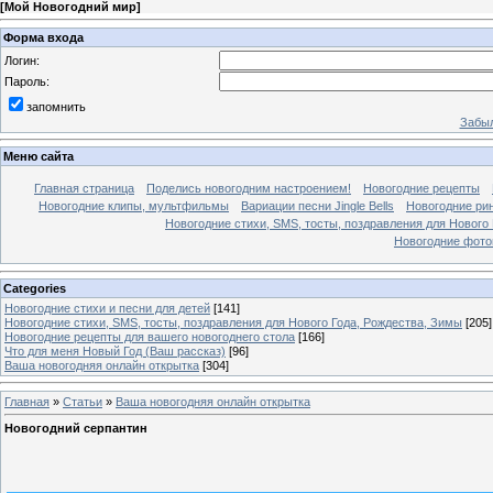
[
Мой Новогодний мир
]
Форма входа
Логин:
Пароль:
запомнить
Забыл
Меню сайта
Главная страница
Поделись новогодним настроением!
Новогодние рецепты
Новогодние клипы, мультфильмы
Вариации песни Jingle Bells
Новогодние ри
Новогодние стихи, SMS, тосты, поздравления для Нового
Новогодние фотог
Categories
Новогодние стихи и песни для детей
[141]
Новогодние стихи, SMS, тосты, поздравления для Нового Года, Рождества, Зимы
[205]
Новогодние рецепты для вашего новогоднего стола
[166]
Что для меня Новый Год (Ваш рассказ)
[96]
Ваша новогодняя онлайн открытка
[304]
Главная
»
Статьи
»
Ваша новогодняя онлайн открытка
Новогодний серпантин