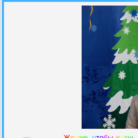
Ж
е
л
а
ю
,
ч
т
о
б
ы
ж
и
з
н
ь