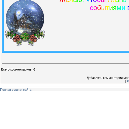
с
о
б
ы
т
и
я
м
и
Всего комментариев
:
0
Добавлять комментарии могу
[
Р
Полная версия сайта