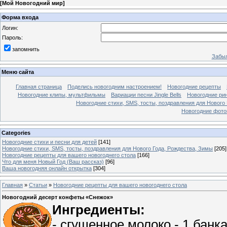
[
Мой Новогодний мир
]
Форма входа
Логин:
Пароль:
запомнить
Забыл
Меню сайта
Главная страница
Поделись новогодним настроением!
Новогодние рецепты
Новогодние клипы, мультфильмы
Вариации песни Jingle Bells
Новогодние ри
Новогодние стихи, SMS, тосты, поздравления для Нового
Новогодние фотог
Categories
Новогодние стихи и песни для детей
[141]
Новогодние стихи, SMS, тосты, поздравления для Нового Года, Рождества, Зимы
[205]
Новогодние рецепты для вашего новогоднего стола
[166]
Что для меня Новый Год (Ваш рассказ)
[96]
Ваша новогодняя онлайн открытка
[304]
Главная
»
Статьи
»
Новогодние рецепты для вашего новогоднего стола
Новогодний десерт конфеты «Снежок»
Ингредиенты:
- сгущенное молоко - 1 банка