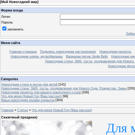
[
Мой Новогодний мир
]
Форма входа
Логин:
Пароль:
запомнить
Забыл
Меню сайта
Главная страница
Поделись новогодним настроением!
Новогодние рецепты
Новогодние клипы, мультфильмы
Вариации песни Jingle Bells
Новогодние ри
Новогодние стихи, SMS, тосты, поздравления для Нового
Новогодние фотог
Categories
Новогодние стихи и песни для детей
[141]
Новогодние стихи, SMS, тосты, поздравления для Нового Года, Рождества, Зимы
[205]
Новогодние рецепты для вашего новогоднего стола
[166]
Что для меня Новый Год (Ваш рассказ)
[96]
Ваша новогодняя онлайн открытка
[304]
Главная
»
Статьи
»
Что для меня Новый Год (Ваш рассказ)
Сказочный праздник)
Для 