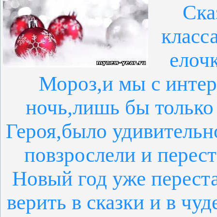
Ска
класс
елоч
Мороз,и мы с интер
ночь,лишь бы только
Героя,было удивительн
повзрослели и перес
Новый год уже переста
верить в сказки и в чуд