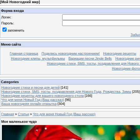
[
Мой Новогодний мир
]
Форма входа
Логин:
Пароль:
запомнить
Забыл
Меню сайта
Главная страница
Поделись новогодним настроением!
Новогодние рецепты
Новогодние клипы, мультфильмы
Вариации песни Jingle Bells
Новогодние ри
Новогодние стихи, SMS, тосты, поздравления для Нового
Новогодние фотог
Categories
Новогодние стихи и песни для детей
[141]
Новогодние стихи, SMS, тосты, поздравления для Нового Года, Рождества, Зимы
[205]
Новогодние рецепты для вашего новогоднего стола
[166]
Что для меня Новый Год (Ваш рассказ)
[96]
Ваша новогодняя онлайн открытка
[304]
Главная
»
Статьи
»
Что для меня Новый Год (Ваш рассказ)
Мое маленькое чудо