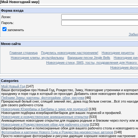
[
Мой Новогодний мир
]
Форма входа
Логин:
Пароль:
запомнить
Забыл
Меню сайта
Главная страница
Поделись новогодним настроением!
Новогодние рецепты
Новогодние клипы, мультфильмы
Вариации песни Jingle Bells
Новогодние ри
Новогодние стихи, SMS, тосты, поздравления для Нового
Новогодние фотог
Categories
Мой Новый Год
[147]
Ваши фотографии про Новый Год, Рождество, Зиму, Новогодние утренники и корпорат
празднику и поре года в который он проходит. Добавить свое новогоднее фото возмож
Пейзажи Зимы: картины, фотографии, обои, рисунки
[46]
Прекрасный белый снег, спящий зимний лес, дома под белым снегом...Всё это находи
для своего рабочего стола
Новогодние Юзербары и Бигбары о зиме для подписей
[130]
Новогодняя подборка юзербаров\бигбаров для ваших подписей и профилей.
Новогодние и рождественские анимационные открытки
[533]
Анимационные новогодние открытки для подарка родным и близким через почту или же
Новогодние и Рождественские обои для рабочего стола
[1230]
Широкоформатные и полноэкранные обои для вашего рабочего стола и новогоднего н
Фотографии и картинки Нового Года и Рождества неизвестных авторов
[148]
Просто новогодние фотографии и рисунки дарящие хорошее новогоднее настроение