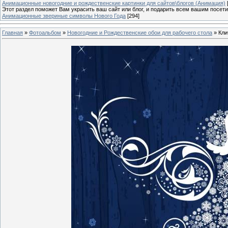
Анимационные новогодние и рождественские картинки для сайтов\блогов (Анимация)
Этот раздел поможет Вам украсить ваш сайт или блог, и подарить всем вашим посет
Анимационные звериные символы Нового Года
[294]
Главная
»
Фотоальбом
»
Новогодние и Рождественские обои для рабочего стола
» Кли