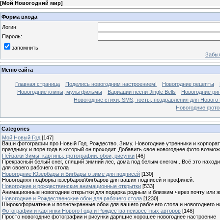
[
Мой Новогодний мир
]
Форма входа
Логин:
Пароль:
запомнить
Забыл
Меню сайта
Главная страница
Поделись новогодним настроением!
Новогодние рецепты
Новогодние клипы, мультфильмы
Вариации песни Jingle Bells
Новогодние ри
Новогодние стихи, SMS, тосты, поздравления для Нового
Новогодние фотог
Categories
Мой Новый Год
[147]
Ваши фотографии про Новый Год, Рождество, Зиму, Новогодние утренники и корпорат
празднику и поре года в который он проходит. Добавить свое новогоднее фото возмож
Пейзажи Зимы: картины, фотографии, обои, рисунки
[46]
Прекрасный белый снег, спящий зимний лес, дома под белым снегом...Всё это находи
для своего рабочего стола
Новогодние Юзербары и Бигбары о зиме для подписей
[130]
Новогодняя подборка юзербаров\бигбаров для ваших подписей и профилей.
Новогодние и рождественские анимационные открытки
[533]
Анимационные новогодние открытки для подарка родным и близким через почту или же
Новогодние и Рождественские обои для рабочего стола
[1230]
Широкоформатные и полноэкранные обои для вашего рабочего стола и новогоднего н
Фотографии и картинки Нового Года и Рождества неизвестных авторов
[148]
Просто новогодние фотографии и рисунки дарящие хорошее новогоднее настроение