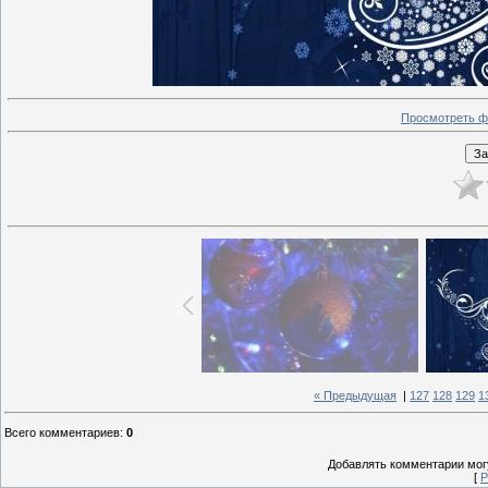
Просмотреть ф
« Предыдущая
|
127
128
129
1
Всего комментариев
:
0
Добавлять комментарии могу
[
Р