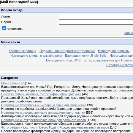
[
Мой Новогодний мир
]
Форма входа
Логин:
Пароль:
запомнить
Забыл
Меню сайта
Главная страница
Поделись новогодним настроением!
Новогодние рецепты
Новогодние клипы, мультфильмы
Вариации песни Jingle Bells
Новогодние ри
Новогодние стихи, SMS, тосты, поздравления для Нового
Новогодние фотог
Categories
Мой Новый Год
[147]
Ваши фотографии про Новый Год, Рождество, Зиму, Новогодние утренники и корпорат
празднику и поре года в который он проходит. Добавить свое новогоднее фото возмож
Пейзажи Зимы: картины, фотографии, обои, рисунки
[46]
Прекрасный белый снег, спящий зимний лес, дома под белым снегом...Всё это находи
для своего рабочего стола
Новогодние Юзербары и Бигбары о зиме для подписей
[130]
Новогодняя подборка юзербаров\бигбаров для ваших подписей и профилей.
Новогодние и рождественские анимационные открытки
[533]
Анимационные новогодние открытки для подарка родным и близким через почту или же
Новогодние и Рождественские обои для рабочего стола
[1230]
Широкоформатные и полноэкранные обои для вашего рабочего стола и новогоднего н
Фотографии и картинки Нового Года и Рождества неизвестных авторов
[148]
Просто новогодние фотографии и рисунки дарящие хорошее новогоднее настроение