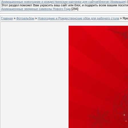
Анимационные новогодние и рождественские картинки для сайтов\блогов (Анимация)
Этот раздел поможет Вам украсить ваш сайт или блог, и подарить всем вашим посет
Анимационные звериные символы Нового Года
[294]
Главная
»
Фотоальбом
»
Новогодние и Рождественские обои для рабочего стола
» Ярк