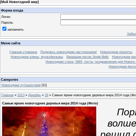
[
Мой Новогодний мир
]
Форма входа
Логин:
Пароль:
запомнить
Забыл
Меню сайта
Главная страница
Поделись новогодним настроением!
Новогодние рецепты
Новогодние клипы, мультфильмы
Вариации песни Jingle Bells
Новогодние ри
Новогодние стихи, SMS, тосты, поздравления для Нового
Новогодние фотог
Categories
Новогодние путешествия
[11]
Главная
»
2013
»
Декабрь
»
28
» Самые яркие новогодние деревья мира 2014 года (Фо
Самые яркие новогодние деревья мира 2014 года (Фото)
Пор
волше
решил 