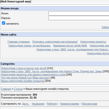
[
Мой Новогодний мир
]
Форма входа
Логин:
Пароль:
запомнить
Забыл
Меню сайта
Главная страница
Поделись новогодним настроением!
Новогодние рецепты
Новогодние клипы, мультфильмы
Вариации песни Jingle Bells
Новогодние ри
Новогодние стихи, SMS, тосты, поздравления для Нового
Новогодние фотог
Categories
Новогодние стихи и песни для детей
[141]
Новогодние стихи, SMS, тосты, поздравления для Нового Года, Рождества, Зимы
[205]
Новогодние рецепты для вашего новогоднего стола
[166]
Что для меня Новый Год (Ваш рассказ)
[96]
Ваша новогодняя онлайн открытка
[304]
Главная
»
Статьи
» Ваша новогодняя онлайн открытка
В категории материалов
:
304
Показано материалов
:
21-30
Сортировать по
:
Дате
·
Названию
·
Рейтингу
·
Комментариям
·
Просмотрам