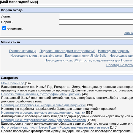
[
Мой Новогодний мир
]
Форма входа
Логин:
Пароль:
запомнить
Забыл
Меню сайта
Главная страница
Поделись новогодним настроением!
Новогодние рецепты
Новогодние клипы, мультфильмы
Вариации песни Jingle Bells
Новогодние ри
Новогодние стихи, SMS, тосты, поздравления для Нового
Новогодние фотог
Categories
Мой Новый Год
[147]
Ваши фотографии про Новый Год, Рождество, Зиму, Новогодние утренники и корпорат
празднику и поре года в который он проходит. Добавить свое новогоднее фото возмож
Пейзажи Зимы: картины, фотографии, обои, рисунки
[46]
Прекрасный белый снег, спящий зимний лес, дома под белым снегом...Всё это находи
для своего рабочего стола
Новогодние Юзербары и Бигбары о зиме для подписей
[130]
Новогодняя подборка юзербаров\бигбаров для ваших подписей и профилей.
Новогодние и рождественские анимационные открытки
[533]
Анимационные новогодние открытки для подарка родным и близким через почту или же
Новогодние и Рождественские обои для рабочего стола
[1230]
Широкоформатные и полноэкранные обои для вашего рабочего стола и новогоднего н
Фотографии и картинки Нового Года и Рождества неизвестных авторов
[148]
Просто новогодние фотографии и рисунки дарящие хорошее новогоднее настроение