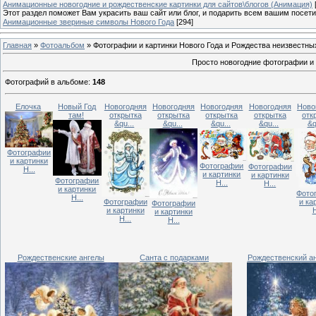
Анимационные новогодние и рождественские картинки для сайтов\блогов (Анимация)
Этот раздел поможет Вам украсить ваш сайт или блог, и подарить всем вашим посет
Анимационные звериные символы Нового Года
[294]
Главная
»
Фотоальбом
» Фотографии и картинки Нового Года и Рождества неизвестны
Просто новогодние фотографии и
Фотографий в альбоме
:
148
Елочка
Новый Год
Новогодняя
Новогодняя
Новогодняя
Новогодняя
Ново
там!
открытка
открытка
открытка
открытка
отк
&qu...
&qu...
&qu...
&qu...
&q
Фотографии
и картинки
Фотографии
Фотографии
Н...
и картинки
и картинки
Фотографии
Н...
Н...
и картинки
Фото
Н...
Фотографии
и ка
Фотографии
и картинки
Н
и картинки
Н...
Н...
Рождественские ангелы
Санта с подарками
Рождественский а