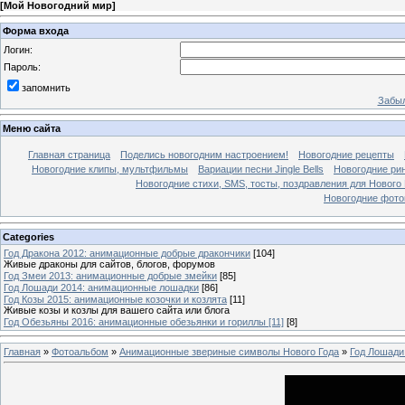
[
Мой Новогодний мир
]
Форма входа
Логин:
Пароль:
запомнить
Забыл
Меню сайта
Главная страница
Поделись новогодним настроением!
Новогодние рецепты
Новогодние клипы, мультфильмы
Вариации песни Jingle Bells
Новогодние ри
Новогодние стихи, SMS, тосты, поздравления для Нового
Новогодние фотог
Categories
Год Дракона 2012: анимационные добрые дракончики
[104]
Живые драконы для сайтов, блогов, форумов
Год Змеи 2013: анимационные добрые змейки
[85]
Год Лошади 2014: анимационные лошадки
[86]
Год Козы 2015: анимационные козочки и козлята
[11]
Живые козы и козлы для вашего сайта или блога
Год Обезьяны 2016: анимационные обезьянки и гориллы [11]
[8]
Главная
»
Фотоальбом
»
Анимационные звериные символы Нового Года
»
Год Лошади